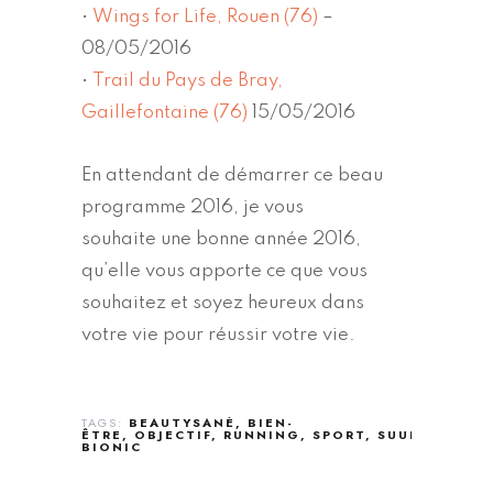
•
Wings for Life, Rouen (76)
–
08/05/2016
•
Trail du Pays de Bray,
Gaillefontaine (76)
15/05/2016
En attendant de démarrer ce beau
programme 2016, je vous
souhaite une bonne année 2016,
qu’elle vous apporte ce que vous
souhaitez et soyez heureux dans
votre vie pour réussir votre vie.
TAGS:
BEAUTYSANÉ
BIEN-
ÊTRE
OBJECTIF
RUNNING
SPORT
SUUNTO
TEC
BIONIC