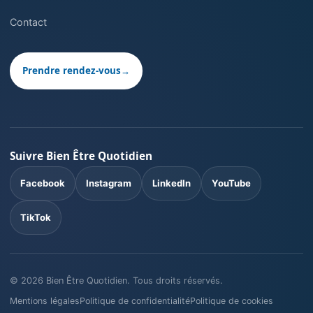
Contact
Prendre rendez-vous
→
Suivre Bien Être Quotidien
Facebook
Instagram
LinkedIn
YouTube
TikTok
©
2026
Bien Être Quotidien. Tous droits réservés.
Mentions légales
Politique de confidentialité
Politique de cookies