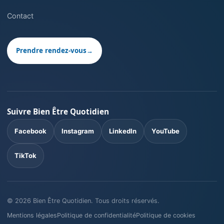
Contact
Prendre rendez-vous
→
Suivre Bien Être Quotidien
Facebook
Instagram
LinkedIn
YouTube
TikTok
©
2026
Bien Être Quotidien. Tous droits réservés.
Mentions légales
Politique de confidentialité
Politique de cookies